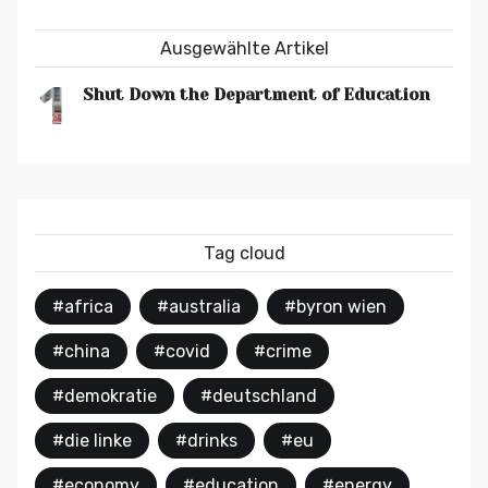
Ausgewählte Artikel
1
Shut Down the Department of Education
Tag cloud
#africa
#australia
#byron wien
#china
#covid
#crime
#demokratie
#deutschland
#die linke
#drinks
#eu
#economy
#education
#energy