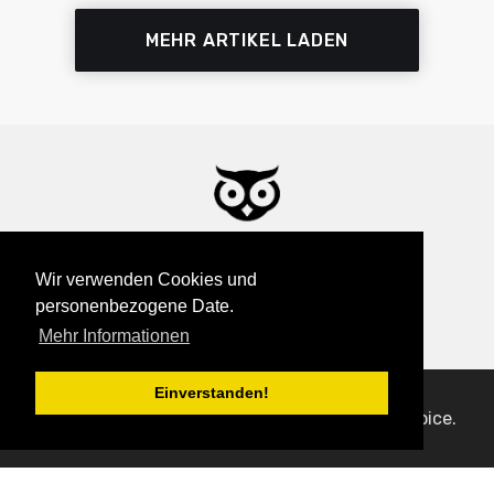
MEHR ARTIKEL LADEN
This & That - Dies & Das
Wir verwenden Cookies und
personenbezogene Date.
Mehr Informationen
Einverstanden!
© 2026
This & That
. Published with
Ghost
&
Voice
.