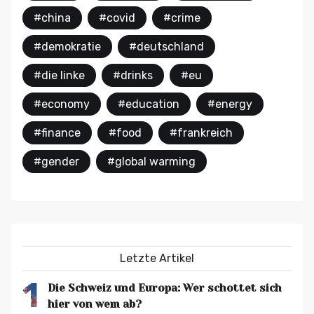
#china
#covid
#crime
#demokratie
#deutschland
#die linke
#drinks
#eu
#economy
#education
#energy
#finance
#food
#frankreich
#gender
#global warming
Letzte Artikel
1
Die Schweiz und Europa: Wer schottet sich
hier von wem ab?