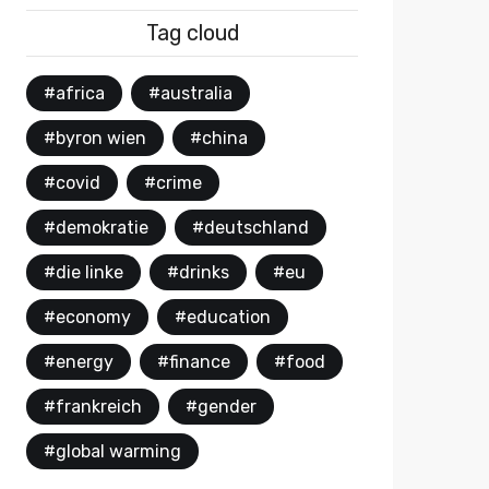
Tag cloud
#africa
#australia
#byron wien
#china
#covid
#crime
#demokratie
#deutschland
#die linke
#drinks
#eu
#economy
#education
#energy
#finance
#food
#frankreich
#gender
#global warming