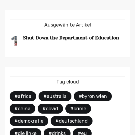
Ausgewählte Artikel
1
Shut Down the Department of Education
Tag cloud
#africa
#australia
#byron wien
#china
#covid
#crime
#demokratie
#deutschland
#die linke
#drinks
#eu