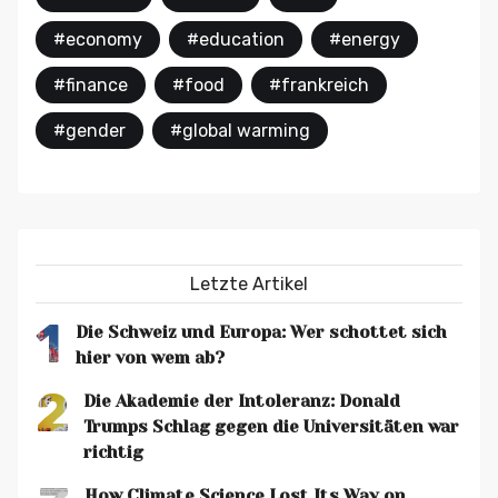
#economy
#education
#energy
#finance
#food
#frankreich
#gender
#global warming
Letzte Artikel
1
Die Schweiz und Europa: Wer schottet sich
hier von wem ab?
2
Die Akademie der Intoleranz: Donald
Trumps Schlag gegen die Universitäten war
richtig
How Climate Science Lost Its Way on