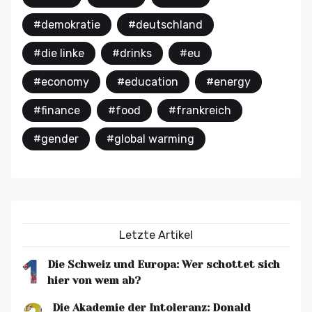
#demokratie
#deutschland
#die linke
#drinks
#eu
#economy
#education
#energy
#finance
#food
#frankreich
#gender
#global warming
Letzte Artikel
1
Die Schweiz und Europa: Wer schottet sich
hier von wem ab?
Die Akademie der Intoleranz: Donald