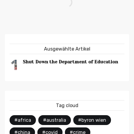
Ausgewählte Artikel
1
Shut Down the Department of Education
Tag cloud
#africa
#australia
#byron wien
#china
#covid
#crime