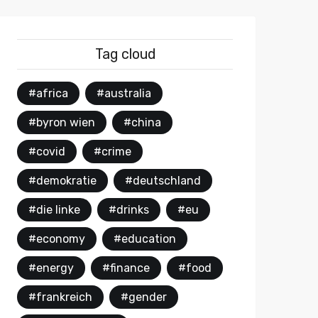
Tag cloud
#africa
#australia
#byron wien
#china
#covid
#crime
#demokratie
#deutschland
#die linke
#drinks
#eu
#economy
#education
#energy
#finance
#food
#frankreich
#gender